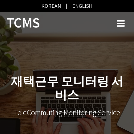
KOREAN
|
ENGLISH
Skip
TCMS
to
content
재택근무 모니터링 서
비스
TeleCommuting Monitoring Service