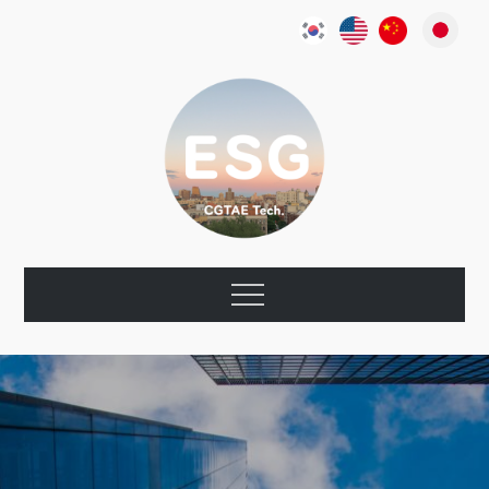
Skip
to
content
CGTae ESG
환경, 사회, 지배구조
Menu
Report