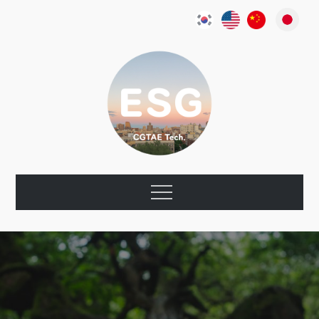
Skip
to
content
CGTae ESG
환경, 사회, 지배구조
Menu
Report